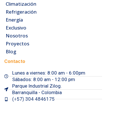
Climatización
Refrigeración
Energía
Exclusivo
Nosotros
Proyectos
Blog
Contacto
Lunes a viernes: 8:00 am - 6:00pm
Sábados: 8:00 am - 12:00 pm
Parque Industrial Zilog.
Barranquilla - Colombia
(+57) 304 4846175
sabek@sbk.com.co
I
L
Y
n
i
o