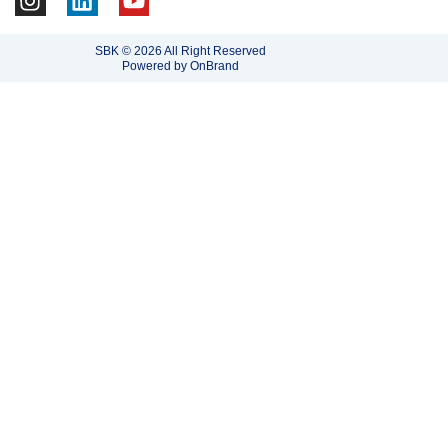
n
i
o
s
n
u
SBK © 2026 All Right Reserved
t
k
t
Powered by OnBrand
a
e
u
g
d
b
r
i
e
a
n
m