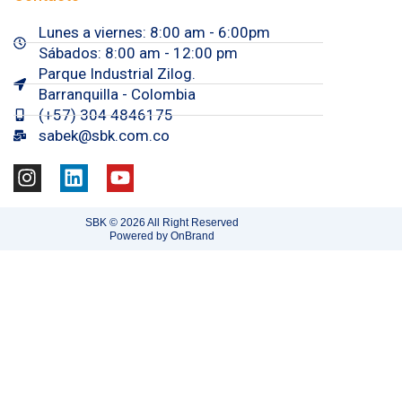
Lunes a viernes: 8:00 am - 6:00pm
Sábados: 8:00 am - 12:00 pm
Parque Industrial Zilog.
Barranquilla - Colombia
(+57) 304 4846175
sabek@sbk.com.co
I
L
Y
n
i
o
s
n
u
SBK © 2026 All Right Reserved
t
k
t
Powered by OnBrand
a
e
u
g
d
b
r
i
e
a
n
m