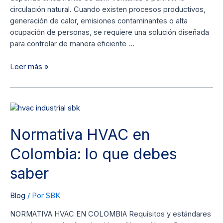
circulación natural. Cuando existen procesos productivos,
generación de calor, emisiones contaminantes o alta
ocupación de personas, se requiere una solución diseñada
para controlar de manera eficiente …
Leer más »
Normativa
HVAC
Normativa HVAC en
en
Colombia:
Colombia: lo que debes
lo
que
saber
debes
saber
Blog
/ Por
SBK
NORMATIVA HVAC EN COLOMBIA Requisitos y estándares