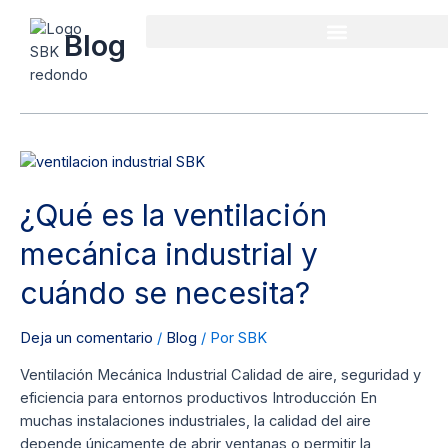
Ir
al
Blog
contenido
¿Qué
es
¿Qué es la ventilación
la
ventilación
mecánica industrial y
mecánica
industrial
cuándo se necesita?
y
cuándo
Deja un comentario
/
Blog
/ Por
SBK
se
necesita?
Ventilación Mecánica Industrial Calidad de aire, seguridad y
eficiencia para entornos productivos Introducción En
muchas instalaciones industriales, la calidad del aire
depende únicamente de abrir ventanas o permitir la