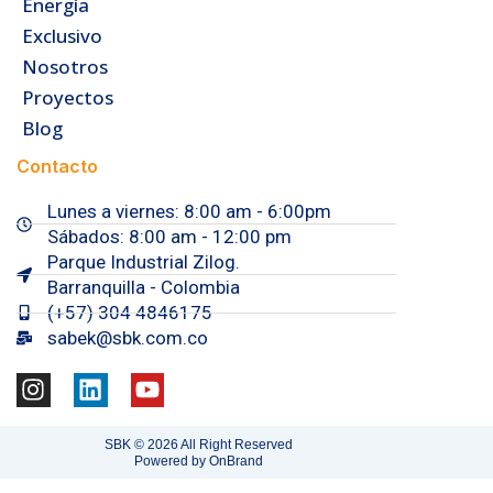
Energía
Exclusivo
Nosotros
Proyectos
Blog
Contacto
Lunes a viernes: 8:00 am - 6:00pm
Sábados: 8:00 am - 12:00 pm
Parque Industrial Zilog.
Barranquilla - Colombia
(+57) 304 4846175
sabek@sbk.com.co
I
L
Y
n
i
o
s
n
u
SBK © 2026 All Right Reserved
t
k
t
Powered by OnBrand
a
e
u